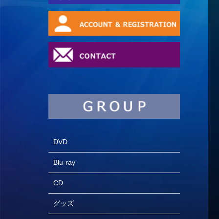
DVD
Blu-ray
CD
グッズ