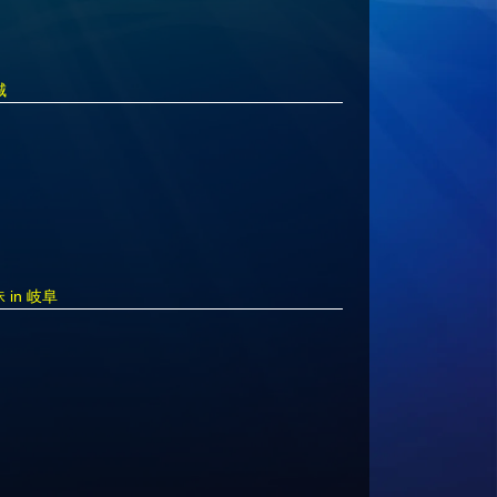
城
 in 岐阜