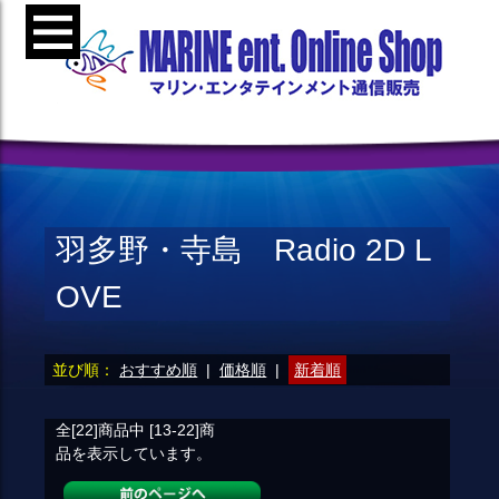
羽多野・寺島 Radio 2D L
OVE
並び順：
おすすめ順
|
価格順
|
新着順
全[22]
商品中
[13-22]
商
品を表示しています。