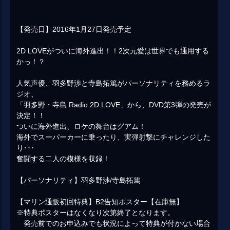
【発売日】2016年1月27日発売予定
2D LOVEがついに海外進出！！2次元愛は世界でも通用する
かっ！？
人気声優、羽多野渉と寺島拓篤がパーソナリティを務めるラ
ジオ、
「羽多野・寺島 Radio 2D LOVE」から、DVD第3弾の発売が
決定！！
ついに海外進出、ロケの舞台はグアム！
海外でスーパーカーに乗ったり、実弾射撃にチャレンジした
り･･･
奮闘する二人の模様を収録！
【パーソナリティ】羽多野渉/寺島拓篤
【マリン通販初回特典】B2告知ポスター【在庫無】
※特典ポスターはなくなり次第終了となります。
発売前でのお申込みでも状況によって特典が付かない場合