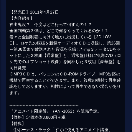
【発売日】2011年4月27日
【内容紹介】
神出鬼没？ 今度はどこ行って何すんの！？
全国制覇第３弾は、どこで何をやってくれるのか！？
着々と全国制覇に向けて地方に出没している【2D LOV
E】。ロケ先の模様を新録オーディオＣＤに収録し、第26回
～第38回まで放送された音源を収録したmp３データCDをセ
ットにした２枚組【通常盤】と、通常盤仕様に特典DVD（ロ
ケ先でのオフショット映像）を同梱した３枚組【豪華盤】を
同日発売！
※MP3ＣＤは、パソコンのＣＤ-ROMドライブ、MP3対応の
機材で再生することができます。また、複数の機材で再生確
認をしておりますが、相性によって再生できない場合があり
ます。
-----------------------------------------------
『アニメイト限定盤』（ANI-1052）を販売予定。
【価格】定価本体3,800円＋税
【特典】
①ボーナストラック「すぐに使えるアニメイト講座」