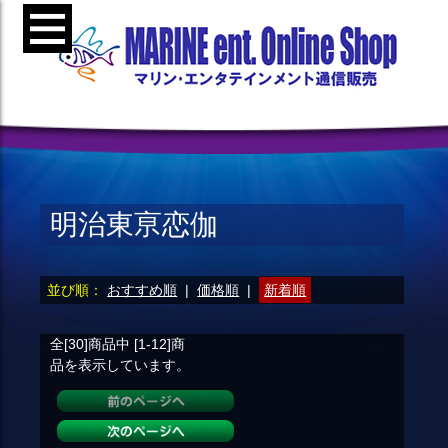
明治東亰恋伽
並び順：
おすすめ順
|
価格順
|
新着順
全[30]
商品中
[1-12]
商
品を表示しています。