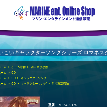
いこいキャラクターソングシリーズ ロマネス
ホーム
>
ゲーム原作
>
明治東亰恋伽
ホーム
>
CD
ホーム
>
CD
>
キャラクターソング
ホーム
>
CD
>
キャラクターソング
>
明治東亰恋伽
型番
MESC-0175