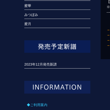
【
蜜華
--
みつぼみ
蜜月
2023年12月発売新譜
◆ご利用案内