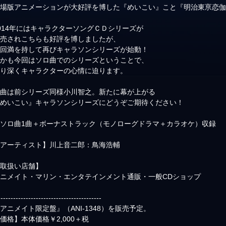
劇場版アニメーションが大好評を博した『めいこい』こと『明治東亰恋
014年にはキャラクターソングＣＤシリーズが
発売されこちらも好評を博しましたが、
今回満を持して再びキャラソンシリーズが始動！
しかも今回はソロ曲でのシリーズということで、
より深くキャラクターの心情に迫ります。
作曲は前シリーズ同様小川智之。新たに幕が上がる
『めいこい』キャラソンシリーズにどうぞご期待ください！
※ソロ曲1曲＋ボーナストラック（モノローグドラマ＋カラオケ）収録
【アーティスト】川上音二郎：鳥海浩輔
【取扱い店舗】
ニメイト・マリン・エンタテインメント通販・一般CDショップ
-----------------------------------------
アニメイト限定盤』（ANI-1348）を販売予定。
価格】本体価格￥2,000＋税