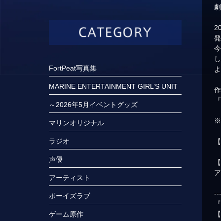
2
FortPeat写真集
MARINE ENTERTAINMENT GIRL’S UNIT
～2026年5月イベントグッズ
マリンオリジナル
ラジオ
声優
ア
アーティスト
--
ボーイズラブ
『
【
ゲーム原作