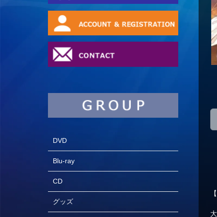
DVD
Blu-ray
CD
【
グッズ