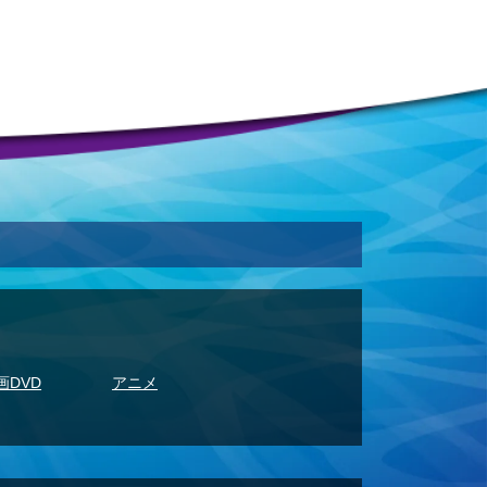
画DVD
アニメ