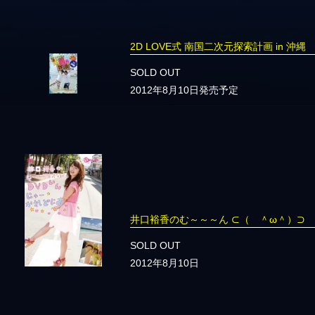
2D LOVE式 南国二次元探索計画 in 沖縄
SOLD OUT
2012年8月10日発売予定
井口裕香のむ～～～ん ⊂（ ＾ω＾）⊃
SOLD OUT
2012年8月10日