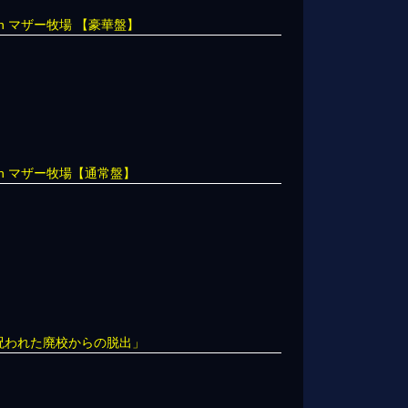
n マザー牧場 【豪華盤】
n マザー牧場【通常盤】
 「呪われた廃校からの脱出」