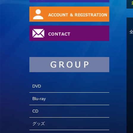
全
DVD
Blu-ray
CD
グッズ