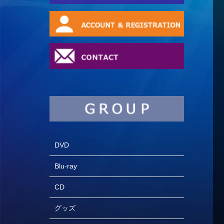
DVD
Blu-ray
CD
グッズ