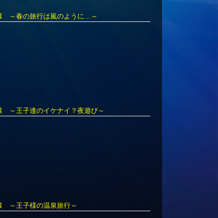
子様 ～春の旅行は嵐のように…～
子様 ～王子達のイケナイ？夜遊び～
子様 ～王子様の温泉旅行～