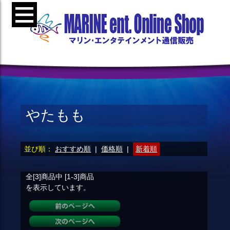
やたもも
並び順：
おすすめ順
|
価格順
|
新着順
全[3]
商品中
[1-3]
商品
を表示しています。