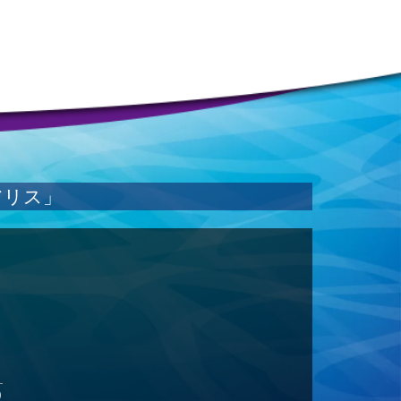
アリス」
)