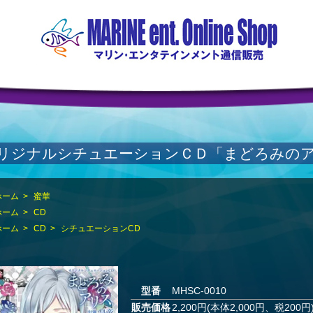
リジナルシチュエーションＣＤ「まどろみの
ホーム
>
蜜華
ホーム
>
CD
ホーム
>
CD
>
シチュエーションCD
型番
MHSC-0010
販売価格
2,200円(本体2,000円、税200円