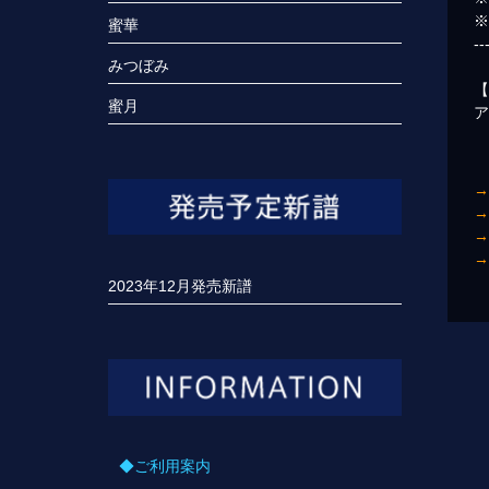
蜜華
--
みつぼみ
蜜月
ア
2023年12月発売新譜
◆ご利用案内