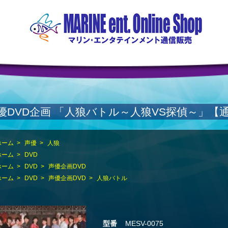
優DVD企画 「人狼バトル～人狼VS探偵～」【
ホーム
>
声優
>
人狼
ホーム
>
DVD
ホーム
>
DVD
>
声優企画DVD
ホーム
>
DVD
>
声優企画DVD
>
人狼バトル
型番
MESV-0075