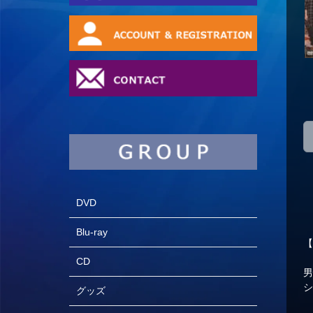
DVD
Blu-ray
【
CD
シ
グッズ