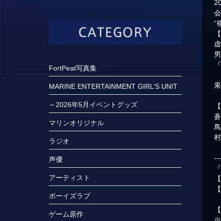
2
“
男
FortPeat写真集
果
MARINE ENTERTAINMENT GIRL’S UNIT
～2026年5月イベントグッズ
蒼
マリンオリジナル
鳥
村
ラジオ
--
声優
『
アーティスト
【
ボーイズラブ
【
ゲーム原作