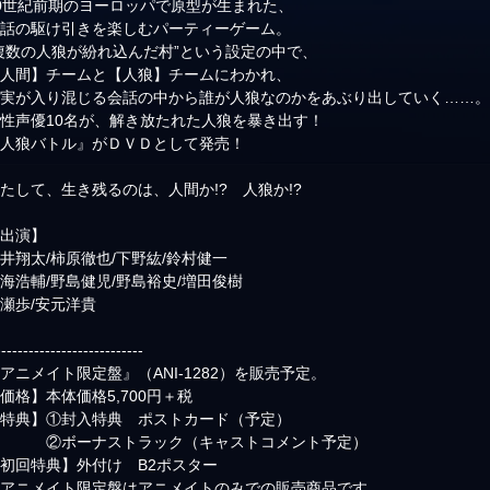
0世紀前期のヨーロッパで原型が生まれた、
会話の駆け引きを楽しむパーティーゲーム。
複数の人狼が紛れ込んだ村”という設定の中で、
【人間】チームと【人狼】チームにわかれ、
虚実が入り混じる会話の中から誰が人狼なのかをあぶり出していく……
性声優10名が、解き放たれた人狼を暴き出す！
『人狼バトル』がＤＶＤとして発売！
たして、生き残るのは、人間か!? 人狼か!?
【出演】
井翔太/柿原徹也/下野紘/鈴村健一
海浩輔/野島健児/野島裕史/増田俊樹
瀬歩/安元洋貴
---------------------------
アニメイト限定盤』（ANI-1282）を販売予定。
価格】本体価格5,700円＋税
【特典】①封入特典 ポストカード（予定）
②ボーナストラック（キャストコメント予定）
初回特典】外付け B2ポスター
※アニメイト限定盤はアニメイトのみでの販売商品です。