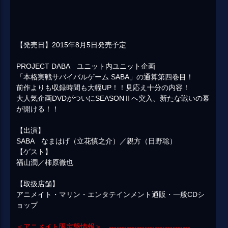
【発売日】2015年8月5日発売予定
PROJECT DABA ユニット内ユニット企画
「本格実戦サバイバルゲーム SABA」の通算第四巻目！
前作よりも収録時間も大幅UP！！見応え十分の内容！
大人気企画DVDがついにSEASONⅡへ突入、新たな戦いの幕
が開ける！！
【出演】
SABA なまはげ（立花慎之介）／親方（日野聡）
【ゲスト】
福山潤／柿原徹也
【取扱店舗】
アニメイト・マリン・エンタテインメント通販・一般CDシ
ョップ
＜アニメイト限定盤情報＞ --------------------------------