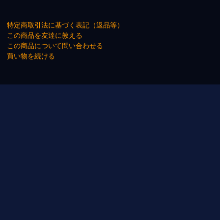
→ 特定商取引法に基づく表記（返品等）
→ この商品を友達に教える
→ この商品について問い合わせる
→ 買い物を続ける