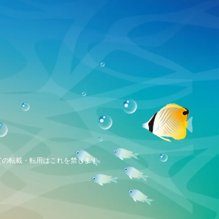
、全ての転載・転用はこれを禁じます。