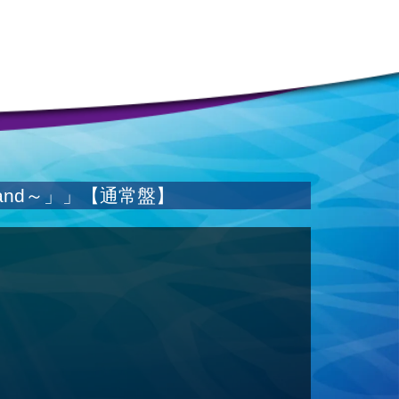
ryland～」」【通常盤】