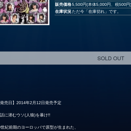
販売価格
5,500円(本体5,000円、税500円
在庫状況
ただ今「在庫切れ」です。
SOLD OUT
発売日】2014年2月12日発売予定
話に潜むウソ(人狼)を暴け!!
0世紀前期のヨーロッパで原型が生まれた、