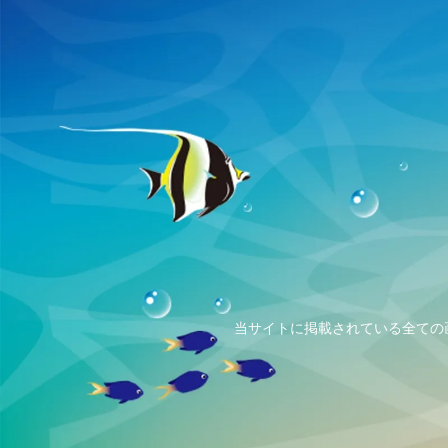
当サイトに掲載されている全ての画像