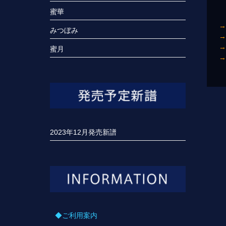
蜜華
みつぼみ
蜜月
2023年12月発売新譜
◆ご利用案内