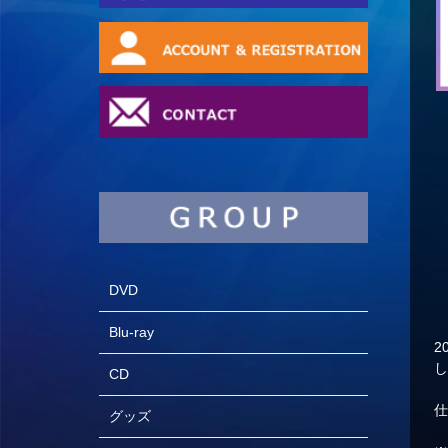
DVD
Blu-ray
2
CD
仕
グッズ