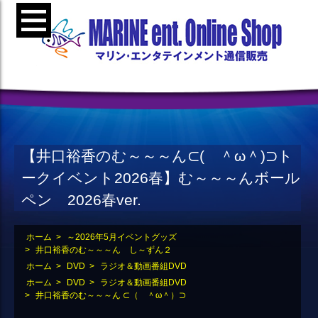
【井口裕香のむ～～～ん⊂( ＾ω＾)⊃ト
ークイベント2026春】む～～～んボール
ペン 2026春ver.
ホーム
>
～2026年5月イベントグッズ
>
井口裕香のむ～～～ん し～ずん２
ホーム
>
DVD
>
ラジオ＆動画番組DVD
ホーム
>
DVD
>
ラジオ＆動画番組DVD
>
井口裕香のむ～～～ん ⊂（ ＾ω＾）⊃