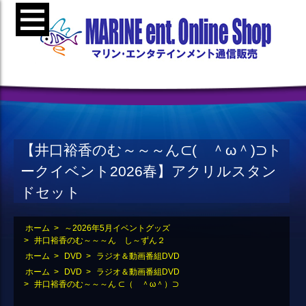
【井口裕香のむ～～～ん⊂( ＾ω＾)⊃ト
ークイベント2026春】アクリルスタン
ドセット
ホーム
>
～2026年5月イベントグッズ
>
井口裕香のむ～～～ん し～ずん２
ホーム
>
DVD
>
ラジオ＆動画番組DVD
ホーム
>
DVD
>
ラジオ＆動画番組DVD
>
井口裕香のむ～～～ん ⊂（ ＾ω＾）⊃