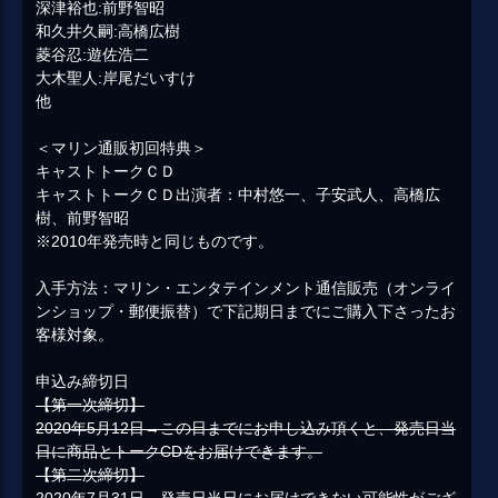
深津裕也:前野智昭
和久井久嗣:高橋広樹
菱谷忍:遊佐浩二
大木聖人:岸尾だいすけ
他
＜マリン通販初回特典＞
キャストトークＣＤ
キャストトークＣＤ出演者：中村悠一、子安武人、高橋広
樹、前野智昭
※2010年発売時と同じものです。
入手方法：マリン・エンタテインメント通信販売（オンライ
ンショップ・郵便振替）で下記期日までにご購入下さったお
客様対象。
申込み締切日
【第一次締切】
2020年5月12日→この日までにお申し込み頂くと、発売日当
日に商品とトークCDをお届けできます。
【第二次締切】