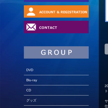
DVD
Blu-ray
2
CD
グッズ
サ