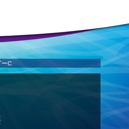
ダーC
)