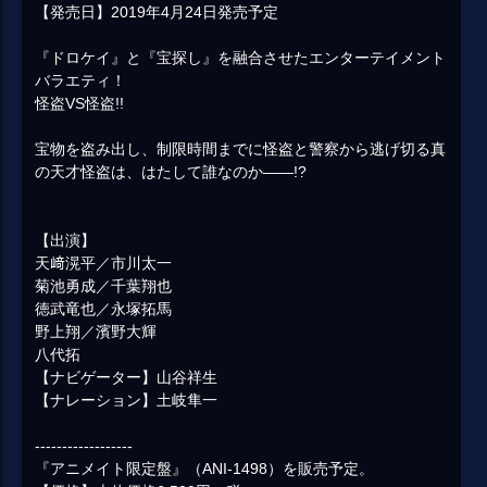
【発売日】2019年4月24日発売予定
『ドロケイ』と『宝探し』を融合させたエンターテイメント
バラエティ！
怪盗VS怪盗!!
宝物を盗み出し、制限時間までに怪盗と警察から逃げ切る真
の天才怪盗は、はたして誰なのか――!?
【出演】
天﨑滉平／市川太一
菊池勇成／千葉翔也
徳武竜也／永塚拓馬
野上翔／濱野大輝
八代拓
【ナビゲーター】山谷祥生
【ナレーション】土岐隼一
------------------
『アニメイト限定盤』（ANI-1498）を販売予定。