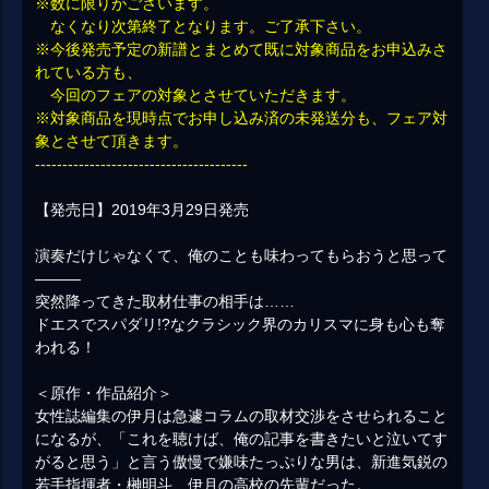
※数に限りがございます。
なくなり次第終了となります。ご了承下さい。
※今後発売予定の新譜とまとめて既に対象商品をお申込みさ
れている方も、
今回のフェアの対象とさせていただきます。
※対象商品を現時点でお申し込み済の未発送分も、フェア対
象とさせて頂きます。
---------------------------------------
【発売日】2019年3月29日発売
演奏だけじゃなくて、俺のことも味わってもらおうと思って
―――
突然降ってきた取材仕事の相手は……
ドエスでスパダリ!?なクラシック界のカリスマに身も心も奪
われる！
＜原作・作品紹介＞
女性誌編集の伊月は急遽コラムの取材交渉をさせられること
になるが、「これを聴けば、俺の記事を書きたいと泣いてす
がると思う」と言う傲慢で嫌味たっぷりな男は、新進気鋭の
若手指揮者・榊明斗、伊月の高校の先輩だった。