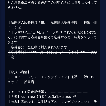
※ご注意※二次締切を過ぎてのお申込みには特典はお付けで
きません。
【連動購入応募特典情報】 連動購入応募特典： 特製小冊
子（予定）
「ドラマCDたどるゆび」「ドラマCDそれでも俺のものにな
る」に付属する応募券を集めて応募すると、特典をゲットで
きます！
（応募券は、全仕様に封入されています）
【応募締切】2019年6月末日予定 ／ 【発送】2019年夏頃
予定
【取扱い店舗】
アニメイト・マリン・エンタテインメント通販・一般CDシ
ョップ・一部書店
＜アニメイト限定盤情報＞ --------------------------------
【品番】ANI-1483【価格】本体価格 3,300+税
【特典】高崎ぼすこ先生描き下ろしマンガブックレット（予