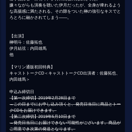
嫌々ながらも演奏を聴いた伊月だったが、全身が痺れるよう
な高揚感に満たされる。その隙をついた榊の強引なキスでと
ろとろに融かされてしまう――。
【出演】
榊明斗：佐藤拓也
伊月結弦：内田雄馬
他
【マリン通販初回特典】
キャストトークCD＜キャストトークCD出演者：佐藤拓也、
内田雄馬＞
申込み締切日
【第一次締切】2019年2月28日まで
→この日までにお申し込み頂くと、発売日当日に商品とトー
クCDをお届けできます。
【第二次締切】2019年5月10日まで
→発売日当日にお届けできない可能性がございます。商品が
ご用意でき次第の発送となります。