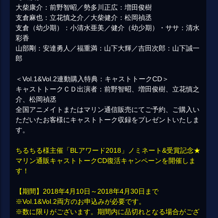
大柴康介：前野智昭／勢多川正広：増田俊樹
支倉麻也：立花慎之介／大柴健介：松岡禎丞
支倉（幼少期）：小清水亜美／健介（幼少期）・ササ：清水
彩香
山部剛：安達勇人／福重満：山下大輝／吉田次郎：山下誠一
郎
＜Vol.1&Vol.2連動購入特典：キャストトークCD＞
キャストトークＣＤ出演者：前野智昭、増田俊樹、立花慎之
介、松岡禎丞
全国アニメイトまたはマリン通信販売にてご予約、ご購入い
ただいたお客様にキャストトーク収録をプレゼントいたしま
す。
ちるちる様主催「BLアワード2018」ノミネート&受賞記念★
マリン通販キャストトークCD復活キャンペーンを開催しま
す！
【期間】2018年4月10日～2018年4月30日まで
※Vol.1&Vol.2両方のお申込みが必要です。
※数に限りがございます。期間内に品切れとなる場合がござ