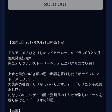
SOLD OUT
【発売日】2017年9月21日発売予定
ＴＶアニメ「ひとりじめマイヒーロー」のドラマCD２ヶ月
連続発売決定!!
完全オリジナルストーリーを、オムニバス形式で収録！
支倉と健介の幼き頃の思い出話を収録した「ボーイフレン
ド・メモリアル」
大柴家の番猫・ササがしゃべりだす…?! 「ササニシキの恩
返し!?」
おなじみの、シゲ・山部・委員長のトリオが楽しいトークを
繰り広げる！「トリオの部屋」
【出演】