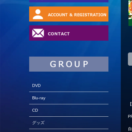
DVD
Blu-ray
【
CD
P
グッズ