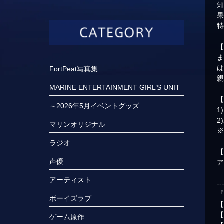
FortPeat写真集
MARINE ENTERTAINMENT GIRL’S UNIT
～2026年5月イベントグッズ
1
2
マリンオリジナル
※
ラジオ
声優
ア
アーティスト
--
『
ボーイズラブ
【
ゲーム原作