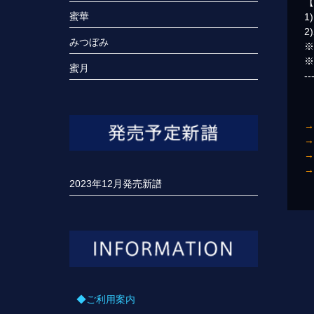
【
蜜華
1
2
みつぼみ
※
蜜月
--
2023年12月発売新譜
◆ご利用案内