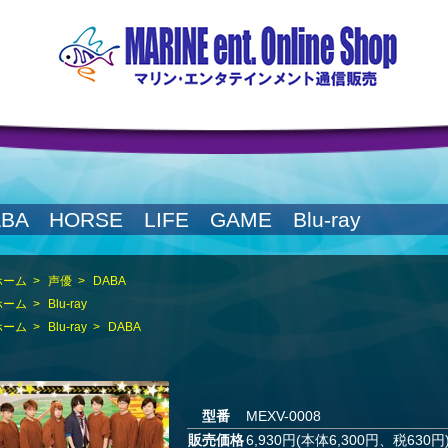
BA HORSE LIFE GAME Blu-ray
ホーム
>
声優
>
DABA
ホーム
>
Blu-ray
ホーム
>
Blu-ray
>
DABA
型番
MEXV-0008
販売価格
6,930円(本体6,300円、税630円