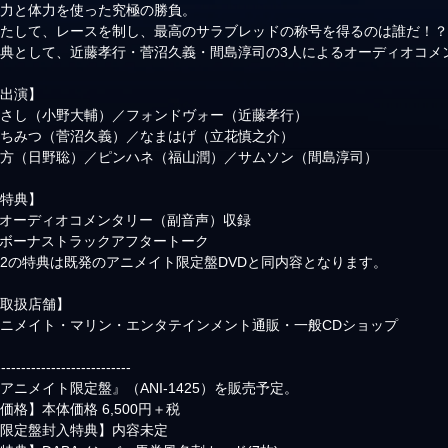
知力と体力を使った究極の勝負。
果たして、レースを制し、最高のサラブレッドの称号を得るのは誰だ！
特典として、近藤孝行・菅沼久義・間島淳司の3人によるオーディオコメ
【出演】
まさし（小野大輔）／フォンドヴォー（近藤孝行）
はちみつ（菅沼久義）／なまはげ（立花慎之介）
親方（日野聡）／ピンハネ（福山潤）／サムソン（間島淳司）
【特典】
)オーディオコメンタリー（副音声）収録
)ボーナストラックアフタートーク
2の特典は既発のアニメイト限定盤DVDと同内容となります。
【取扱店舗】
ニメイト・マリン・エンタテインメント通販・一般CDショップ
---------------------------
アニメイト限定盤』（ANI-1425）を販売予定。
価格】本体価格 6,500円＋税
【限定盤封入特典】内容未定