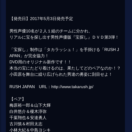
【発売日】2017年5月3日発売予定
男性声優10名が２人１組のチームに分かれ、
リアルに宝を探し出す男性声優版『宝探し』ＤＶＤ第3弾！
「宝探し」制作は「タカラッシュ！」を手掛ける「RUSH J
APAN」が完全協力！
DVD用のオリジナル新作です！！
本当の宝にたどり着けるのは、果たしてどのペアなのか！？
小田原を舞台に繰り広げられた男達の勇姿に刮目せよ！
RUSH JAPAN URL：http://www.takarush.jp/
【ペア】
梅原裕一郎＆山下大輝
白井悠介＆榎木淳弥
千葉翔也＆安達勇人
古川慎＆村田太志
小林大紀＆中島ヨシキ