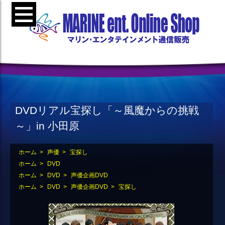
DVDリアル宝探し「～風魔からの挑戦
～」in 小田原
ホーム
>
声優
>
宝探し
ホーム
>
DVD
ホーム
>
DVD
>
声優企画DVD
ホーム
>
DVD
>
声優企画DVD
>
宝探し