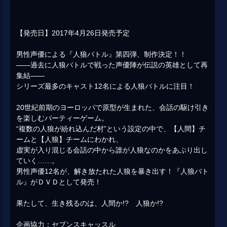
【発売日】2017年4月26日発売予定
男性声優による『人狼バトル』第四弾、制作決定！！
――過去に人狼バトルで戦った声優陣が伝説の英雄として再
集結――
シリーズ最多のキャスト12名による人狼バトルに注目！
20世紀前期のヨーロッパで原型が生まれた、会話の駆け引き
を楽しむパーティーゲーム。
“複数の人狼が紛れ込んだ村”という設定の中で、【人間】チ
ームと【人狼】チームにわかれ、
虚実が入り混じる会話の中から誰が人狼なのかをあぶり出し
ていく……。
男性声優12名が、解き放たれた人狼を暴き出す！『人狼バト
ル』がＤＶＤとして発売！
果たして、生き残るのは、人間か!? 人狼か!?
企画協力：セブンスキャッスル