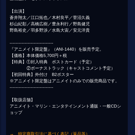
【出演】
蒼井翔太／江口拓也／木村良平／菅沼久義
杉山紀彰／高橋広樹／豊永利行／野島健児
野島裕史／羽多野渉／水島大宙／安元洋貴
-----------------------------
『アニメイト限定盤』（ANI-1440）を販売予定。
【価格】本体価格5,700円＋税
【特典】①封入特典 ポストカード（予定）
②ボーナストラック（キャストコメント予定）
【初回特典】外付け B2ポスター
※アニメイト限定盤はアニメイトのみでの販売商品です。
-----------------------------
【取扱店舗】
アニメイト・マリン・エンタテインメント通販・一般CDシ
ョップ
→ 特定商取引法に基づく表記（返品等）