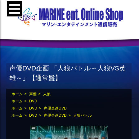
声優DVD企画 「人狼バトル～人狼VS英
雄～」【通常盤】
ホーム
>
声優
>
人狼
ホーム
>
DVD
ホーム
>
DVD
>
声優企画DVD
ホーム
>
DVD
>
声優企画DVD
>
人狼バトル