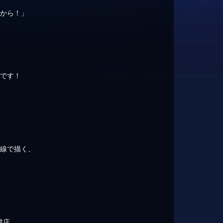
るから！」
場です！
目線で描く、
書店