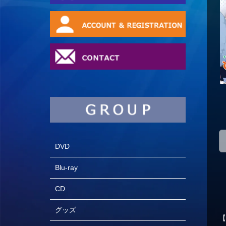
DVD
Blu-ray
CD
グッズ
【