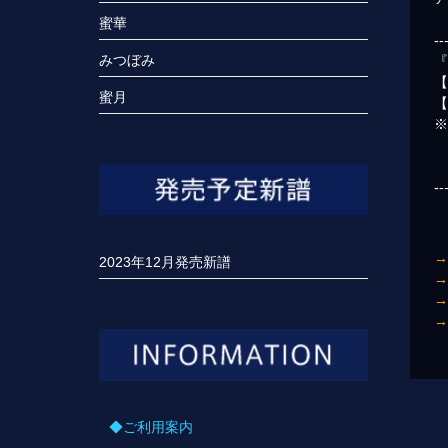
蜜華
--
みつぼみ
『
【
蜜月
--
2023年12月発売新譜
◆ご利用案内