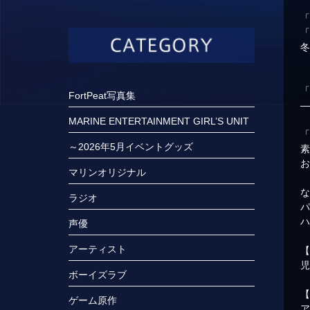
冬
FortPeat写真集
MARINE ENTERTAINMENT GIRL’S UNIT
～2026年5月イベントグッズ
マリンオリジナル
な
ラジオ
声優
アーティスト
ボーイズラブ
ゲーム原作
ア