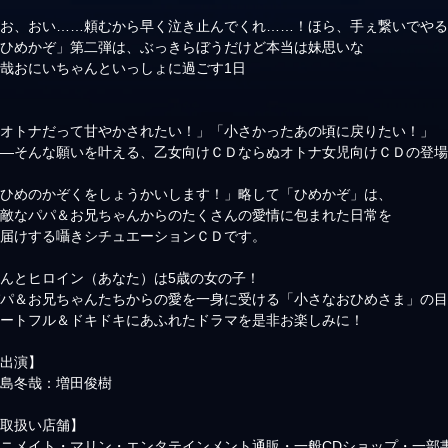
「お、おい……頼むから早く泣き止んでくれ……！ほら、手ぇ繋いでや
「ひめかぞ」第二弾は、ぶっきらぼうだけど本当は妹思いな
哉おにいちゃんといっしょに過ごす1日
「オトナだって甘やかされたい！」「小さかったあの頃に戻りたい！」
――そんな願いを叶える、乙女向けＣＤならぬオトナ女児向けＣＤの登
「ひめのかぞくをしょうかいします！」略して「ひめかぞ」は、
素敵なパパ＆お兄ちゃんからのたくさんの愛情に包まれた日常を
お届けする囁きシチュエーションＣＤです。
んとヒロイン（あなた）は5歳の女の子！
パパ＆お兄ちゃんたちからの愛を一身に受ける「小さなおひめさま」の
ハートフル＆ドキドキにあふれたドラマを是非お楽しみに！
【出演】
児島冬哉：増田俊樹
【取扱い店舗】
ニメイト・マリン・エンタテインメント通販・一般CDショップ・一部