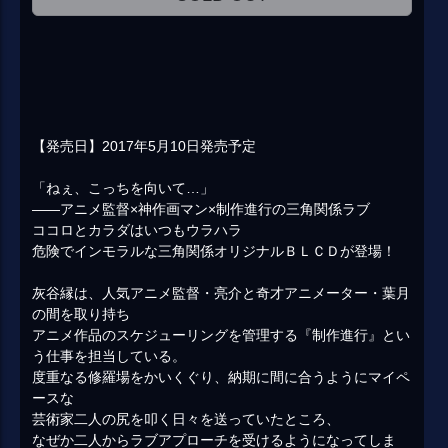
【発売日】2017年5月10日発売予定
「ねぇ、こっちを向いて…」
――アニメ監督×神作画マン×制作進行の三角関係ラブ
ココロとカラダはいつもウラハラ
危険でインモラルな三角関係オリジナルＢＬＣＤが登場！
灰谷縁は、人気アニメ監督・亮介と奇才アニメーター・葉月
の間を取り持ち
アニメ作品のスケジューリングを管理する『制作進行』とい
う仕事を担当している。
度重なる修羅場をかいくぐり、納期に間に合うようにマイペ
ースな
芸術家二人の尻を叩く日々を送っていたところ、
なぜか二人からラブアプローチを受けるようになってしま