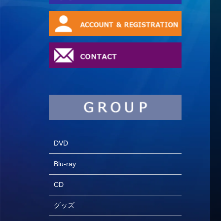
DVD
Blu-ray
CD
グッズ