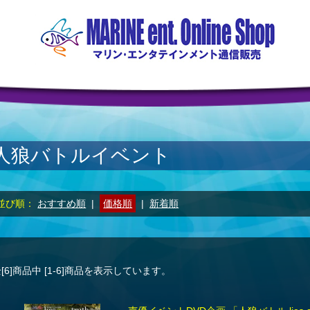
人狼バトルイベント
並び順：
おすすめ順
|
価格順
|
新着順
[6]
商品中
[1-6]
商品を表示しています。